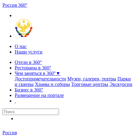
Россия
3
6
0
°
О нас
Наши услуги
Отели в 360°
Рестораны в 360°
Чем заняться в 360°
▼
Достопримечательности
Музеи, галереи, театры
Парки
и скверы
Храмы и соборы
Торговые центры
Экскурсии
Бизнес в 360°
Размещение на портале
Россия