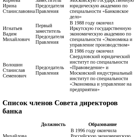
Корнева
Заместитель
Московскую государственную
Ирина
Председателя
юридическую академию по
Станиславовна
Правления
специальности «Банковское
дело»
В 1988 году окончил
Первый
Игнатьев
Иркутскую государственную
заместитель
Вадим
экономическую академию по
Председателя
Михайлович
специальности «Экономика и
Правления
управление производством»
В 1986 году окончил
Свердловский юридический
институт по специальности
Волошин
Председатель
«Правоведение» и
Станислав
Правления
Московский индустриальный
Семенович
институт по специальности
«Экономика и управление на
предприятии»
Список членов Совета директоров
банка
Должность
Образование
В 1996 году окончила
Михайлова
Российскую экономическую