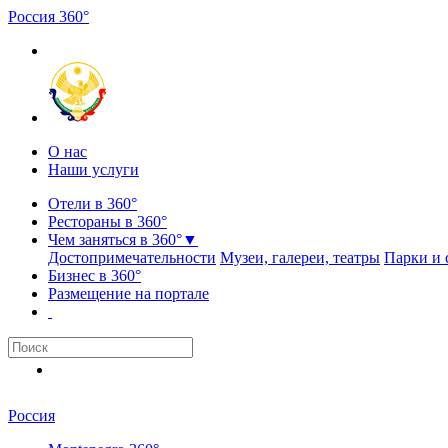
Россия
3
6
0
°
О нас
Наши услуги
Отели в 360°
Рестораны в 360°
Чем заняться в 360°
▼
Достопримечательности
Музеи, галереи, театры
Парки и 
Бизнес в 360°
Размещение на портале
Россия