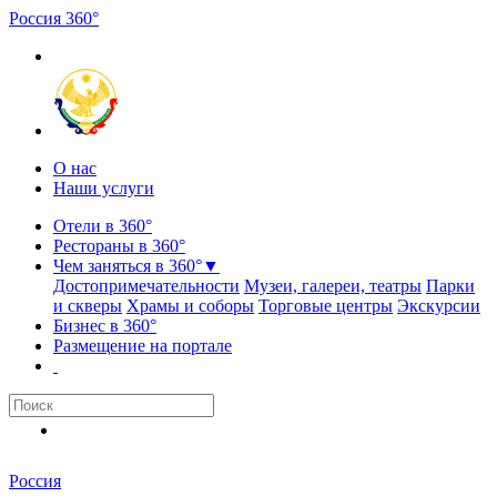
Россия
3
6
0
°
О нас
Наши услуги
Отели в 360°
Рестораны в 360°
Чем заняться в 360°
▼
Достопримечательности
Музеи, галереи, театры
Парки
и скверы
Храмы и соборы
Торговые центры
Экскурсии
Бизнес в 360°
Размещение на портале
Россия