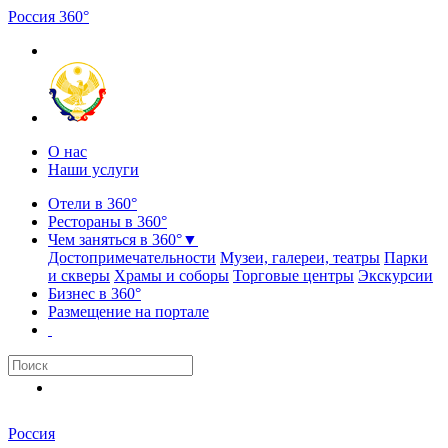
Россия
3
6
0
°
О нас
Наши услуги
Отели в 360°
Рестораны в 360°
Чем заняться в 360°
▼
Достопримечательности
Музеи, галереи, театры
Парки
и скверы
Храмы и соборы
Торговые центры
Экскурсии
Бизнес в 360°
Размещение на портале
Россия