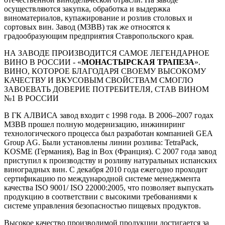
осуществляются закупка, обработка и выдержка
виноматериалов, купажирование и розлив столовых и
сортовых вин. Завод (МЗВВ) так же относятся к
градообразующим предприятия Ставропольского края.
НА ЗАВОДЕ ПРОИЗВОДИТСЯ САМОЕ ЛЕГЕНДАРНОЕ
ВИНО В РОССИИ - «
МОНАСТЫРСКАЯ ТРАПЕЗА
».
ВИНО, КОТОРОЕ БЛАГОДАРЯ СВОЕМУ ВЫСОКОМУ
КАЧЕСТВУ И ВКУСОВЫМ СВОЙСТВАМ СМОГЛО
ЗАВОЕВАТЬ ДОВЕРИЕ ПОТРЕБИТЕЛЯ, СТАВ ВИНОМ
№1 В РОССИИ
В ГК АЛВИСА завод входит с 1998 года. В 2006–2007 годах
МЗВВ прошел полную модернизацию, инжиниринг
технологического процесса был разработан компанией GEA
Group AG. Были установлены линии розлива: TetraPack,
KOSME (Германия), Bag in Box (Франция). С 2007 года завод
приступил к производству и розливу натуральных испанских
виноградных вин. С декабря 2010 года ежегодно проходит
сертификацию по международной системе менеджмента
качества ISO 9001/ ISO 22000:2005, что позволяет выпускать
продукцию в соответствии с высокими требованиями к
системе управления безопасностью пищевых продуктов.
Высокое качество производимой продукции достигается за