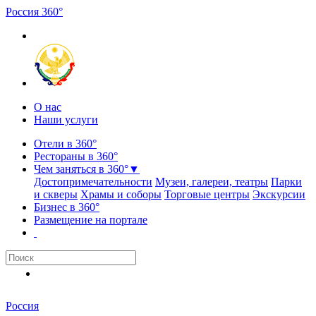
Россия
3
6
0
°
О нас
Наши услуги
Отели в 360°
Рестораны в 360°
Чем заняться в 360°
▼
Достопримечательности
Музеи, галереи, театры
Парки
и скверы
Храмы и соборы
Торговые центры
Экскурсии
Бизнес в 360°
Размещение на портале
Россия