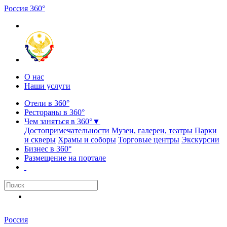
Россия
3
6
0
°
О нас
Наши услуги
Отели в 360°
Рестораны в 360°
Чем заняться в 360°
▼
Достопримечательности
Музеи, галереи, театры
Парки
и скверы
Храмы и соборы
Торговые центры
Экскурсии
Бизнес в 360°
Размещение на портале
Россия