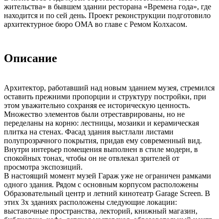
жительства» в бывшем здании ресторана «Времена года», где
находится и по сей день. Проект реконструкции подготовило
архитектурное бюро OMA во главе с Ремом Колхасом.
Описание
Архитектор, работавший над новым зданием музея, стремился
оставить прежними пропорции и структуру постройки, при
этом уважительно сохраняя ее историческую ценность.
Множество элементов были отреставрированы, но не
переделаны на корню: лестницы, мозаики и керамическая
плитка на стенах. Фасад здания выстлали листами
полупрозрачного покрытия, придав ему современный вид.
Внутри интерьер помещения выполнен в стиле модерн, в
спокойных тонах, чтобы он не отвлекал зрителей от
просмотра экспозиций.
В настоящий момент музей Гараж уже не ограничен рамками
одного здания. Рядом с основным корпусом расположены
Образовательный центр и летний кинотеатр Garage Screen. В
этих 3х зданиях расположены следующие локации:
выставочные пространства, лекторий, книжный магазин,