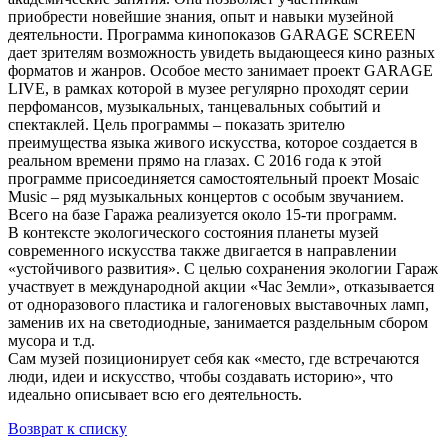
приобрести новейшие знания, опыт и навыки музейной
деятельности. Программа кинопоказов GARAGE SCREEN
дает зрителям возможность увидеть выдающееся кино разных
форматов и жанров. Особое место занимает проект GARAGE
LIVE, в рамках которой в музее регулярно проходят серии
перфомансов, музыкальных, танцевальных событий и
спектаклей. Цель программы – показать зрителю
преимущества языка живого искусства, которое создается в
реальном времени прямо на глазах. С 2016 года к этой
программе присоединяется самостоятельный проект Mosaic
Music – ряд музыкальных концертов с особым звучанием.
Всего на базе Гаража реализуется около 15-ти программ.
В контексте экологического состояния планеты музей
современного искусства также двигается в направлении
«устойчивого развития». С целью сохранения экологии Гараж
участвует в международной акции «Час Земли», отказывается
от одноразового пластика и галогеновых выставочных ламп,
заменив их на светодиодные, занимается раздельным сбором
мусора и т.д.
Сам музей позиционирует себя как «место, где встречаются
люди, идеи и искусство, чтобы создавать историю», что
идеально описывает всю его деятельность.
Возврат к списку