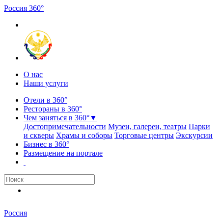
Россия
3
6
0
°
О нас
Наши услуги
Отели в 360°
Рестораны в 360°
Чем заняться в 360°
▼
Достопримечательности
Музеи, галереи, театры
Парки
и скверы
Храмы и соборы
Торговые центры
Экскурсии
Бизнес в 360°
Размещение на портале
Россия