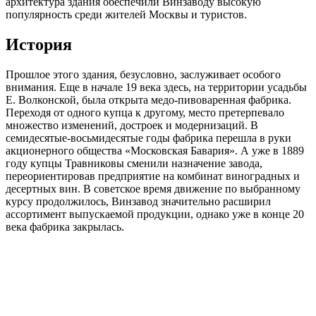
архитектура здания обеспечили Винзаводу высокую
популярность среди жителей Москвы и туристов.
История
Прошлое этого здания, безусловно, заслуживает особого
внимания. Еще в начале 19 века здесь, на территории усадьбы
Е. Волконской, была открыта медо-пивоваренная фабрика.
Переходя от одного купца к другому, место претерпевало
множество изменений, достроек и модернизаций. В
семидесятые-восьмидесятые годы фабрика перешла в руки
акционерного общества «Московская Бавария». А уже в 1889
году купцы Травниковы сменили назначение завода,
переориентировав предприятие на комбинат виноградных и
десертных вин. В советское время движение по выбранному
курсу продолжилось, Винзавод значительно расширил
ассортимент выпускаемой продукции, однако уже в конце 20
века фабрика закрылась.