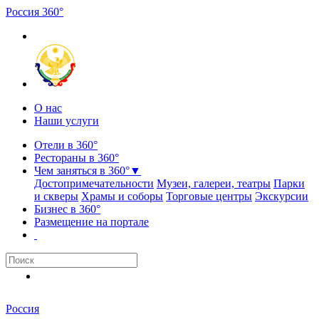
Россия
3
6
0
°
О нас
Наши услуги
Отели в 360°
Рестораны в 360°
Чем заняться в 360°
▼
Достопримечательности
Музеи, галереи, театры
Парки
и скверы
Храмы и соборы
Торговые центры
Экскурсии
Бизнес в 360°
Размещение на портале
Россия