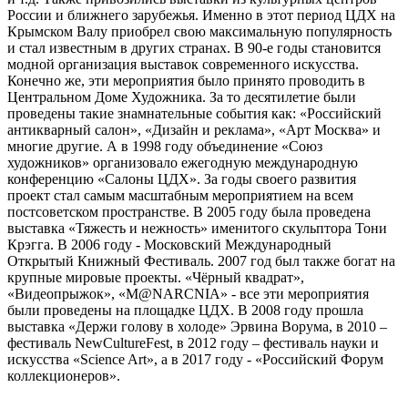
России и ближнего зарубежья. Именно в этот период ЦДХ на
Крымском Валу приобрел свою максимальную популярность
и стал известным в других странах. В 90-е годы становится
модной организация выставок современного искусства.
Конечно же, эти мероприятия было принято проводить в
Центральном Доме Художника. За то десятилетие были
проведены такие знамнательные события как: «Российский
антикварный салон», «Дизайн и реклама», «Арт Москва» и
многие другие. А в 1998 году объединение «Союз
художников» организовало ежегодную международную
конференцию «Салоны ЦДХ». За годы своего развития
проект стал самым масштабным мероприятием на всем
постсоветском пространстве. В 2005 году была проведена
выставка «Тяжесть и нежность» именитого скульптора Тони
Крэгга. В 2006 году - Московский Международный
Открытый Книжный Фестиваль. 2007 год был также богат на
крупные мировые проекты. «Чёрный квадрат»,
«Видеопрыжок», «M@NARCNIA» - все эти мероприятия
были проведены на площадке ЦДХ. В 2008 году прошла
выставка «Держи голову в холоде» Эрвина Ворума, в 2010 –
фестиваль NewCultureFest, в 2012 году – фестиваль науки и
искусства «Science Art», а в 2017 году - «Российский Форум
коллекционеров».