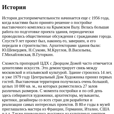
История
История достопримечательности начинается еще с 1956 года,
когда властями было принято решение о постройке
выставочного комплекса на Крымском Валу. Велась большая
работа по подготовке проекта здания, периодически
проводились общественные обсуждения с гражданами города.
Спустя 9 лет проект был, наконец-то, завершен, и его
передали в строительство. Архитекторами здания были:
Ю.Шевердяев, Н.Сукоян, М.Круглов, В.Васильева,
Г.Михайловская, В.Гуторкин.
Схожесть пропорций ЦДХ с Дворцом Дожей часто отмечается
ценителями искусств. Это демонстрирует связь между
московской и итальянской культурой. Здание строилось 14 лет,
и уже 1979 году Центральный Дом Художника принял первых
гостей. Выставочная территория получилась очень большой,
целых 10 000 кв. м., на которых разместились 27 залов
различных размеров. С момента постройки и по сей день
здесь собираются художники, архитекторы, музыканты,
критики, дизайнеры со всех стран для разработки и
реализации самых интересных проектов. В 80-е годы в музей
приглашались мастера из Франции, Германии, Италии, США
и т.д. Также привозились выставки из культурных центров