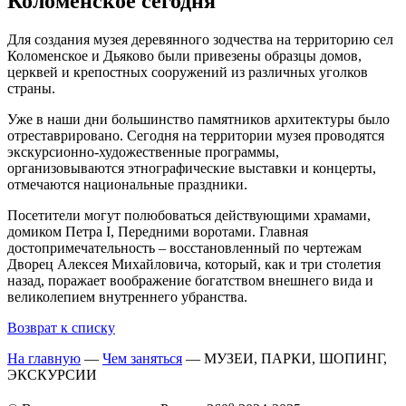
Коломенское сегодня
Для создания музея деревянного зодчества на территорию сел
Коломенское и Дьяково были привезены образцы домов,
церквей и крепостных сооружений из различных уголков
страны.
Уже в наши дни большинство памятников архитектуры было
отреставрировано. Сегодня на территории музея проводятся
экскурсионно-художественные программы,
организовываются этнографические выставки и концерты,
отмечаются национальные праздники.
Посетители могут полюбоваться действующими храмами,
домиком Петра I, Передними воротами. Главная
достопримечательность – восстановленный по чертежам
Дворец Алексея Михайловича, который, как и три столетия
назад, поражает воображение богатством внешнего вида и
великолепием внутреннего убранства.
Возврат к списку
На главную
—
Чем заняться
—
МУЗЕИ, ПАРКИ, ШОПИНГ,
ЭКСКУРСИИ
o