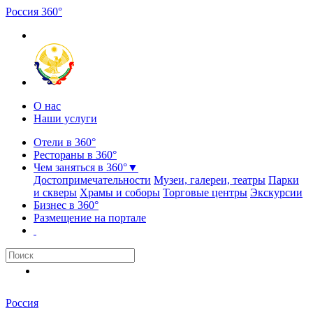
Россия
3
6
0
°
О нас
Наши услуги
Отели в 360°
Рестораны в 360°
Чем заняться в 360°
▼
Достопримечательности
Музеи, галереи, театры
Парки
и скверы
Храмы и соборы
Торговые центры
Экскурсии
Бизнес в 360°
Размещение на портале
Россия