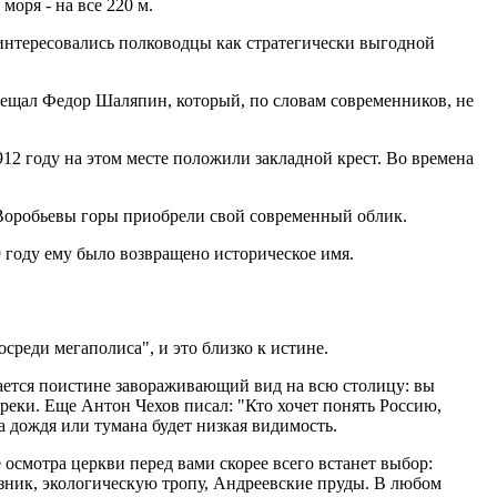
моря - на все 220 м.
 интересовались полководцы как стратегически выгодной
осещал Федор Шаляпин, который, по словам современников, не
12 году на этом месте положили закладной крест. Во времена
и Воробьевы горы приобрели свой современный облик.
9 году ему было возвращено историческое имя.
реди мегаполиса", и это близко к истине.
ается поистине завораживающий вид на всю столицу: вы
еки. Еще Антон Чехов писал: "Кто хочет понять Россию,
а дождя или тумана будет низкая видимость.
смотра церкви перед вами скорее всего встанет выбор:
азник, экологическую тропу, Андреевские пруды. В любом