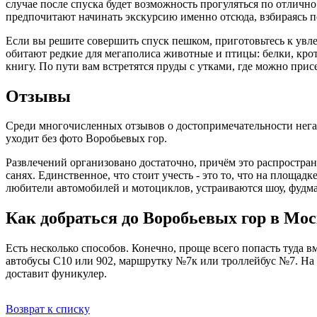
случае после спуска будет возможность прогуляться по отличн
предпочитают начинать экскурсию именно отсюда, взбираясь п
Если вы решите совершить спуск пешком, приготовьтесь к ув
обитают редкие для мегаполиса животные и птицы: белки, крот
книгу. По пути вам встретятся пруды с утками, где можно прис
Отзывы
Среди многочисленных отзывов о достопримечательности негати
уходит без фото Воробьевых гор.
Развлечений организовано достаточно, причём это распространя
санях. Единственное, что стоит учесть - это то, что на площа
любители автомобилей и мотоциклов, устраиваются шоу, фуд
Как добраться до Воробьевых гор в Мо
Есть несколько способов. Конечно, проще всего попасть туда 
автобусы С10 или 902, маршрутку №7к или троллейбус №7. На 
доставит фуникулер.
Возврат к списку