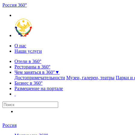
Россия
3
6
0
°
О нас
Наши услуги
Отели в 360°
Рестораны в 360°
Чем заняться в 360°
▼
Достопримечательности
Музеи, галереи, театры
Парки и 
Бизнес в 360°
Размещение на портале
Россия