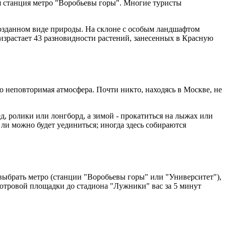
ся станция метро "Воробьевы горы". Многие туристы
возданном виде природы. На склоне с особым ландшафтом
оизрастает 43 разновидности растений, занесенных в Красную
о неповторимая атмосфера. Почти никто, находясь в Москве, не
д, ролики или лонгборд, а зимой - прокатиться на лыжах или
 ли можно будет уединиться; иногда здесь собираются
 выбрать метро (станции "Воробьевы горы" или "Университет"),
отровой площадки до стадиона "Лужники" вас за 5 минут