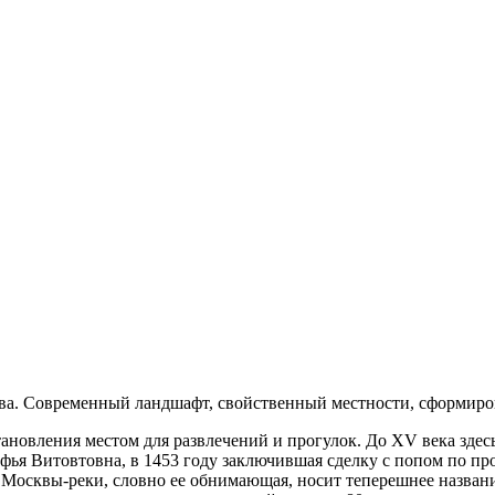
ва. Современный ландшафт, свойственный местности, сформирова
тановления местом для развлечений и прогулок. До XV века зде
офья Витовтовна, в 1453 году заключившая сделку с попом по п
 Москвы-реки, словно ее обнимающая, носит теперешнее название.