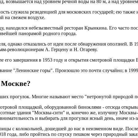
, возвышается над уровнем речной воды на 80 м, а над уровнем 
ость служила резиденцией для московских государей; ею также
ий на свежем воздухе.
ицу, находился небезызвестный ресторан Крынкина. Его часто п
сивейшей панорамой родного города.
я, однако отказались от идеи после обнаружения оползней. В 19
зьям-революционерам А. Герцену и Н. Огареву.
сле его завершения в 1953 году и открытия смотровой площадк
звание "Ленинские горы". Произошло это почти случайно; в 199
в Москве?
ших прогулок. Многие называют место "нетронутой природой пос
мотровой площадкой, оборудованной биноклями - отсюда открыв
отные здания "Москвы-сити" и, конечно же, излучину Москвы-р
внимательность и выбирать для прогулки ясный день, иначе из-з
цы с колокольней, дошедшей до нас в неизменном виде. После о
2018 года, либо пройтись по спуску пешком через природный зак