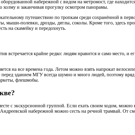
о оборудованной набережной с видом на метромост, где находит
о холму и заканчивая прогулку осмотром панорамы.
лекательному путешествию по тропкам среди сохранённой в пер
ы, мыши-полевки, дрозды, дятлы, соколы. Кроме того, здесь пр
есть на скамейку и передохнуть.
в встречается крайне редко: людям нравится и само место, и ег
ется на все времена года. Летом можно взять напрокат велосипе
дке перед зданием МГУ всегда шумно и много людей, поэтому вряд
маркеты, флешмобы.
скве?
вместе с экскурсионной группой. Если ехать своим ходом, можно
Андреевской набережной можно сесть на речной трамвай. От см