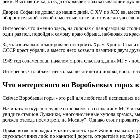
реки. Высшая точка, откуда открывается захватывающий дух вид
Дворец Софьи не дошел до наших дней. С XV по XIX вв. местн
оборонительной точкой и местные жители, охочие до увеселен
Интересно, что именно здесь, на склонах с панорамой на стол
один раз пел, подойдя к самому краю обрыва, наблюдая за кра
Здесь изначально планировали построить Храм Христа Спасител
СССР крест убрали, а вместо него возвели памятник двум дру
1949 год ознаменован началом строительства здания МГУ - по
Интересно, что объект несколько десятилетий подряд носил на
Что интересного на Воробьевых горах 
Сейчас Воробьевы горы - это рай для любителей неспешных пе
Начинать экскурсию лучше со знакомства со зданием МГУ и с
увидите стадион Лужники, многочисленные купола храмов, выс
должен отсюда посмотреть на Москву". Однако стоит проявить 
Прямо возле площадки можно увидеть храм Живоначальной Трои
спускаться вниз либо по канатной дороге, открытой в ноябре 