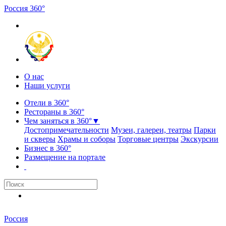
Россия
3
6
0
°
О нас
Наши услуги
Отели в 360°
Рестораны в 360°
Чем заняться в 360°
▼
Достопримечательности
Музеи, галереи, театры
Парки
и скверы
Храмы и соборы
Торговые центры
Экскурсии
Бизнес в 360°
Размещение на портале
Россия