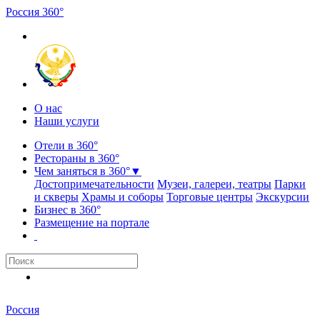
Россия
3
6
0
°
О нас
Наши услуги
Отели в 360°
Рестораны в 360°
Чем заняться в 360°
▼
Достопримечательности
Музеи, галереи, театры
Парки
и скверы
Храмы и соборы
Торговые центры
Экскурсии
Бизнес в 360°
Размещение на портале
Россия