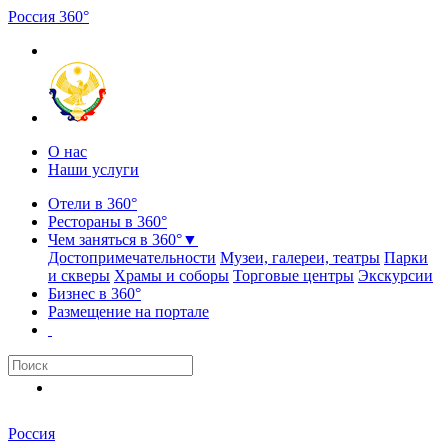
Россия
3
6
0
°
О нас
Наши услуги
Отели в 360°
Рестораны в 360°
Чем заняться в 360°
▼
Достопримечательности
Музеи, галереи, театры
Парки
и скверы
Храмы и соборы
Торговые центры
Экскурсии
Бизнес в 360°
Размещение на портале
Россия